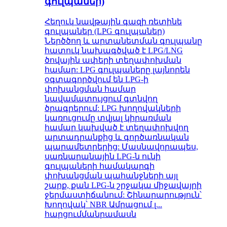
գուլպաներ)
Հեղուկ նավթային գազի ռետինե
գուլպաներ (LPG գուլպաներ)
Ներծծող և արտանետման գուլպանը
հատուկ նախագծված է LPG/LNG
ծովային ափերի տեղափոխման
համար: LPG գուլպաները լայնորեն
օգտագործվում են LPG-ի
փոխանցման համար
նավամատույցում գտնվող
ծրագրերում: LPG խողովակների
կառուցումը տվյալ կիրառման
համար կախված է տեղափոխվող
արտադրանքից և գործառնական
պարամետրերից: Մասնավորապես,
սառնարանային LPG-ն ունի
գուլպաների համակարգի
փոխանցման պահանջների այլ
շարք, քան LPG-ն շրջակա միջավայրի
ջերմաստիճանում: Շինարարություն՝
Խողովակ՝ NBR Ամրացում լ...
հարցում
մանրամասն