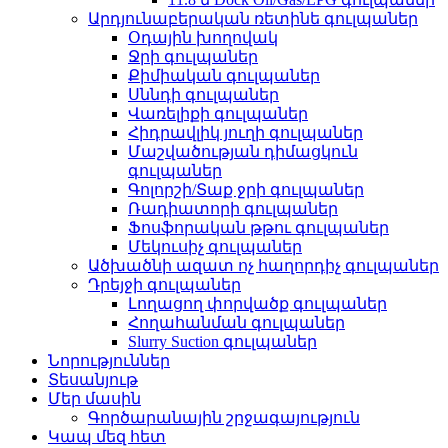
Արդյունաբերական ռետինե գուլպաներ
Օդային խողովակ
Ջրի գուլպաներ
Քիմիական գուլպաներ
Սննդի գուլպաներ
Վառելիքի գուլպաներ
Հիդրավլիկ յուղի գուլպաներ
Մաշվածության դիմացկուն
գուլպաներ
Գոլորշի/Տաք ջրի գուլպաներ
Ռադիատորի գուլպաներ
Ֆոսֆորական թթու գուլպաներ
Մեկուսիչ գուլպաներ
Ածխածնի ազատ ոչ հաղորդիչ գուլպաներ
Դրեյջի գուլպաներ
Լողացող փորվածք գուլպաներ
Հողահանման գուլպաներ
Slurry Suction գուլպաներ
Նորություններ
Տեսանյութ
Մեր մասին
Գործարանային շրջագայություն
Կապ մեզ հետ