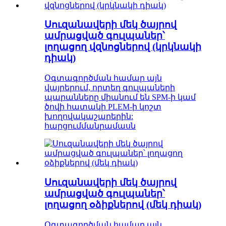
Սուզանավերի մեկ ծայրով
ամրացված գուլպաներ՝
լողացող վզնոցներով (կրկնակի
դիակ)
Օգտագործման համար այն
վայրերում, որտեղ գուլպաների
պարանները միանում են SPM-ի կամ
ծովի հատակի PLEM-ի կոշտ
խողովակաշարերին:
հարցում
մանրամասն
Սուզանավերի մեկ ծայրով
ամրացված գուլպաներ՝
լողացող օձիքներով (մեկ դիակ)
Օգտագործման համար այն