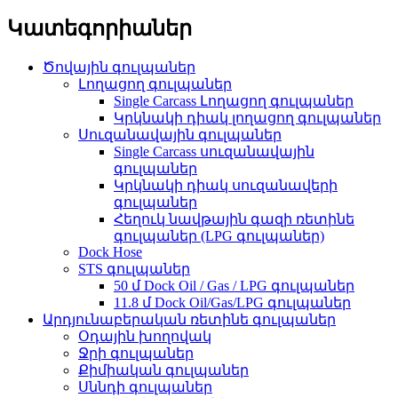
Կատեգորիաներ
Ծովային գուլպաներ
Լողացող գուլպաներ
Single Carcass Լողացող գուլպաներ
Կրկնակի դիակ լողացող գուլպաներ
Սուզանավային գուլպաներ
Single Carcass սուզանավային
գուլպաներ
Կրկնակի դիակ սուզանավերի
գուլպաներ
Հեղուկ նավթային գազի ռետինե
գուլպաներ (LPG գուլպաներ)
Dock Hose
STS գուլպաներ
50 մ Dock Oil / Gas / LPG գուլպաներ
11.8 մ Dock Oil/Gas/LPG գուլպաներ
Արդյունաբերական ռետինե գուլպաներ
Օդային խողովակ
Ջրի գուլպաներ
Քիմիական գուլպաներ
Սննդի գուլպաներ