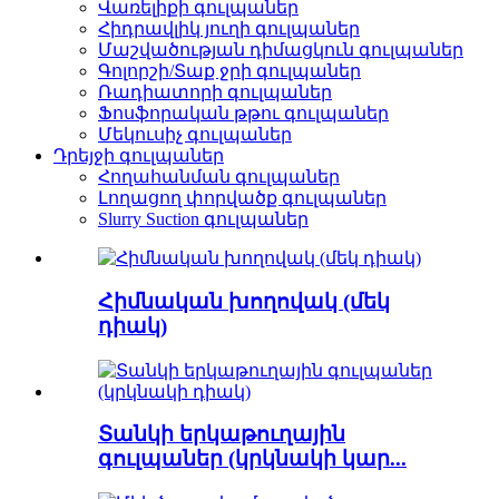
Վառելիքի գուլպաներ
Հիդրավլիկ յուղի գուլպաներ
Մաշվածության դիմացկուն գուլպաներ
Գոլորշի/Տաք ջրի գուլպաներ
Ռադիատորի գուլպաներ
Ֆոսֆորական թթու գուլպաներ
Մեկուսիչ գուլպաներ
Դրեյջի գուլպաներ
Հողահանման գուլպաներ
Լողացող փորվածք գուլպաներ
Slurry Suction գուլպաներ
Հիմնական խողովակ (մեկ
դիակ)
Տանկի երկաթուղային
գուլպաներ (կրկնակի կար...