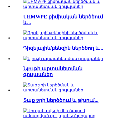
UHMWPE քիմիական ներծծում
և...
Դիզելային/բենզին ներծծող և...
Նյութի արտանետման
գուլպաներ
Տաք ջրի ներծծում և թխում...