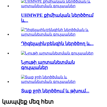
UHMWPE քիմիական ներծծում
և...
Դիզելային/բենզին ներծծող և...
Նյութի արտանետման
գուլպաներ
Տաք ջրի ներծծում և թխում...
կապվեք մեզ հետ