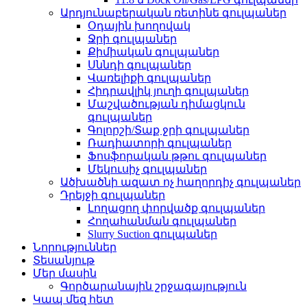
Արդյունաբերական ռետինե գուլպաներ
Օդային խողովակ
Ջրի գուլպաներ
Քիմիական գուլպաներ
Սննդի գուլպաներ
Վառելիքի գուլպաներ
Հիդրավլիկ յուղի գուլպաներ
Մաշվածության դիմացկուն
գուլպաներ
Գոլորշի/Տաք ջրի գուլպաներ
Ռադիատորի գուլպաներ
Ֆոսֆորական թթու գուլպաներ
Մեկուսիչ գուլպաներ
Ածխածնի ազատ ոչ հաղորդիչ գուլպաներ
Դրեյջի գուլպաներ
Լողացող փորվածք գուլպաներ
Հողահանման գուլպաներ
Slurry Suction գուլպաներ
Նորություններ
Տեսանյութ
Մեր մասին
Գործարանային շրջագայություն
Կապ մեզ հետ