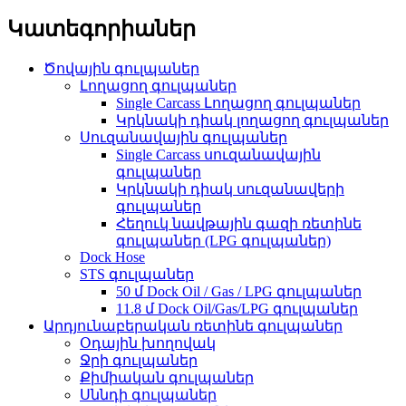
Կատեգորիաներ
Ծովային գուլպաներ
Լողացող գուլպաներ
Single Carcass Լողացող գուլպաներ
Կրկնակի դիակ լողացող գուլպաներ
Սուզանավային գուլպաներ
Single Carcass սուզանավային
գուլպաներ
Կրկնակի դիակ սուզանավերի
գուլպաներ
Հեղուկ նավթային գազի ռետինե
գուլպաներ (LPG գուլպաներ)
Dock Hose
STS գուլպաներ
50 մ Dock Oil / Gas / LPG գուլպաներ
11.8 մ Dock Oil/Gas/LPG գուլպաներ
Արդյունաբերական ռետինե գուլպաներ
Օդային խողովակ
Ջրի գուլպաներ
Քիմիական գուլպաներ
Սննդի գուլպաներ