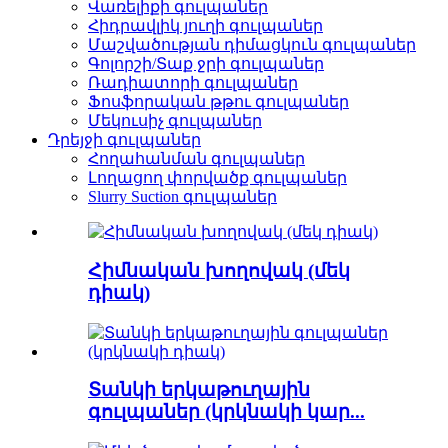
Վառելիքի գուլպաներ
Հիդրավլիկ յուղի գուլպաներ
Մաշվածության դիմացկուն գուլպաներ
Գոլորշի/Տաք ջրի գուլպաներ
Ռադիատորի գուլպաներ
Ֆոսֆորական թթու գուլպաներ
Մեկուսիչ գուլպաներ
Դրեյջի գուլպաներ
Հողահանման գուլպաներ
Լողացող փորվածք գուլպաներ
Slurry Suction գուլպաներ
Հիմնական խողովակ (մեկ
դիակ)
Տանկի երկաթուղային
գուլպաներ (կրկնակի կար...