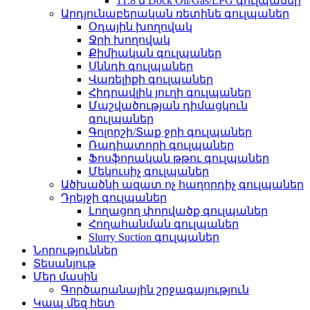
11.8 մ Dock Oil/Gas/LPG գուլպաներ
Արդյունաբերական ռետինե գուլպաներ
Օդային խողովակ
Ջրի խողովակ
Քիմիական գուլպաներ
Սննդի գուլպաներ
Վառելիքի գուլպաներ
Հիդրավլիկ յուղի գուլպաներ
Մաշվածության դիմացկուն
գուլպաներ
Գոլորշի/Տաք ջրի գուլպաներ
Ռադիատորի գուլպաներ
Ֆոսֆորական թթու գուլպաներ
Մեկուսիչ գուլպաներ
Ածխածնի ազատ ոչ հաղորդիչ գուլպաներ
Դրեյջի գուլպաներ
Լողացող փորվածք գուլպաներ
Հողահանման գուլպաներ
Slurry Suction գուլպաներ
Նորություններ
Տեսանյութ
Մեր մասին
Գործարանային շրջագայություն
Կապ մեզ հետ