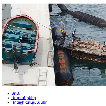
Տուն
Ապրանքներ
Դրեյջի գուլպաներ