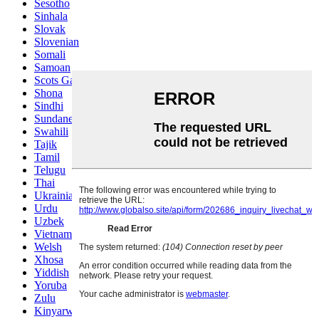
Sesotho
Sinhala
Slovak
Slovenian
Somali
Samoan
Scots Gaelic
Shona
Sindhi
Sundanese
Swahili
Tajik
Tamil
Telugu
Thai
Ukrainian
Urdu
Uzbek
Vietnamese
Welsh
Xhosa
Yiddish
Yoruba
Zulu
Kinyarwanda