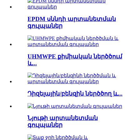
EPDM սննդի արտանետման
գուլպաներ
UHMWPE քիմիական ներծծում
և...
Դիզելային/բենզին ներծծող և...
Նյութի արտանետման
գուլպաներ