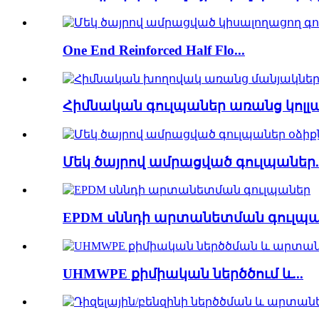
One End Reinforced Half Flo...
Հիմնական գուլպաներ առանց կոլլա.
Մեկ ծայրով ամրացված գուլպաներ..
EPDM սննդի արտանետման գուլպ
UHMWPE քիմիական ներծծում և...