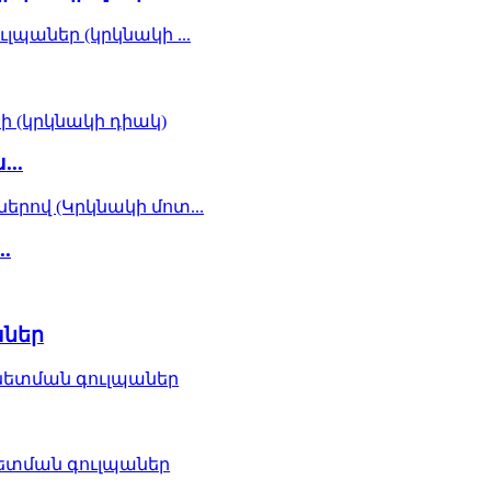
..
.
աներ