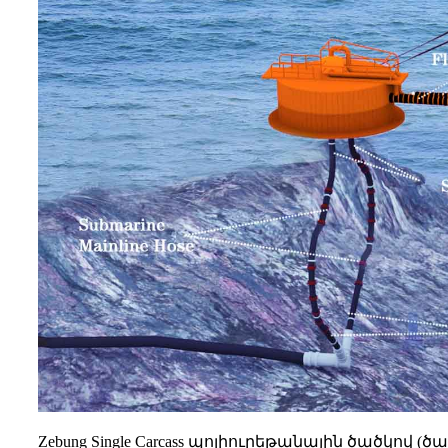
Zebung Single Carcass պոլիուրեթանային ծածկո