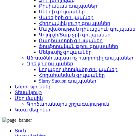
Ջրի խողովակ
Քիմիական գուլպաներ
Սննդի գուլպաներ
Վառելիքի գուլպաներ
Հիդրավլիկ յուղի գուլպաներ
Մաշվածության դիմացկուն գուլպանե
Գոլորշի/Տաք ջրի գուլպաներ
Ռադիատորի գուլպաներ
Ֆոսֆորական թթու գուլպաներ
Մեկուսիչ գուլպաներ
Ածխածնի ազատ ոչ հաղորդիչ գուլպաներ
Դրեյջի գուլպաներ
Լողացող փորվածք գուլպաներ
Հողահանման գուլպաներ
Slurry Suction գուլպաներ
Նորություններ
Տեսանյութ
Մեր մասին
Գործարանային շրջագայություն
Կապ մեզ հետ
Տուն