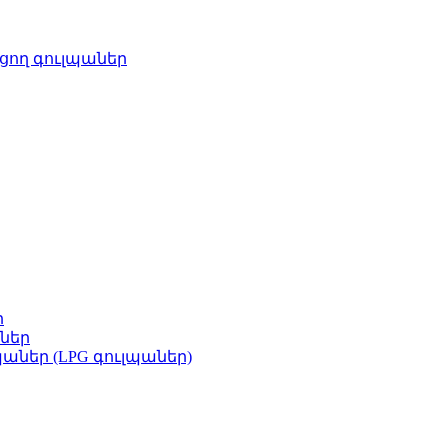
ղացող գուլպաներ
ր
ներ
աներ (LPG գուլպաներ)