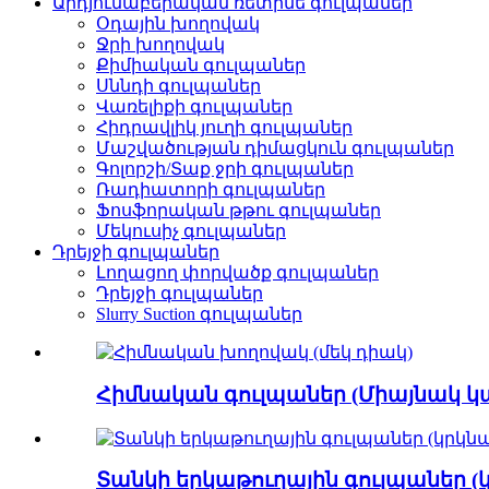
Արդյունաբերական ռետինե գուլպաներ
Օդային խողովակ
Ջրի խողովակ
Քիմիական գուլպաներ
Սննդի գուլպաներ
Վառելիքի գուլպաներ
Հիդրավլիկ յուղի գուլպաներ
Մաշվածության դիմացկուն գուլպաներ
Գոլորշի/Տաք ջրի գուլպաներ
Ռադիատորի գուլպաներ
Ֆոսֆորական թթու գուլպաներ
Մեկուսիչ գուլպաներ
Դրեյջի գուլպաներ
Լողացող փորվածք գուլպաներ
Դրեյջի գուլպաներ
Slurry Suction գուլպաներ
Հիմնական գուլպաներ (Միայնակ կա
Տանկի երկաթուղային գուլպաներ (կ