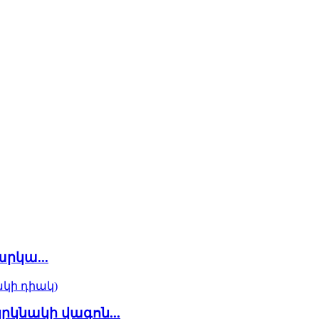
րկա...
րկնակի վագոն...