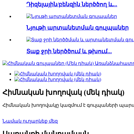
Դիզելային/բենզին ներծծող և...
Նյութի արտանետման գուլպաներ
Տաք ջրի ներծծում և թխում...
Հիմնական խողովակ (մեկ դիակ)
Հիմնական խողովակը կազմում է գուլպաների պարան
Նամակ ուղարկեք մեզ