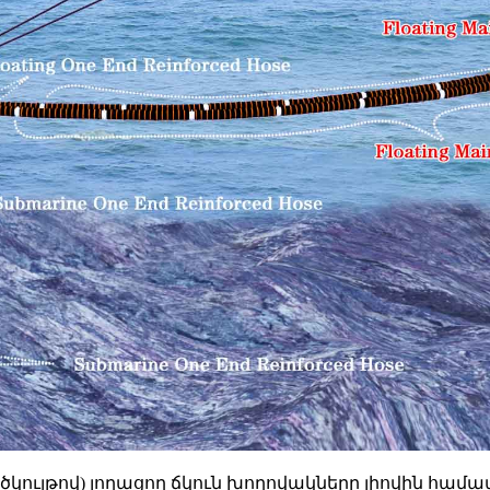
վ (ծածկույթով) լողացող ճկուն խողովակները լիովին