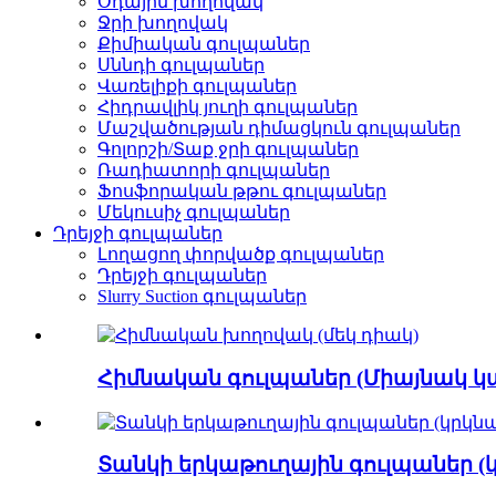
Օդային խողովակ
Ջրի խողովակ
Քիմիական գուլպաներ
Սննդի գուլպաներ
Վառելիքի գուլպաներ
Հիդրավլիկ յուղի գուլպաներ
Մաշվածության դիմացկուն գուլպաներ
Գոլորշի/Տաք ջրի գուլպաներ
Ռադիատորի գուլպաներ
Ֆոսֆորական թթու գուլպաներ
Մեկուսիչ գուլպաներ
Դրեյջի գուլպաներ
Լողացող փորվածք գուլպաներ
Դրեյջի գուլպաներ
Slurry Suction գուլպաներ
Հիմնական գուլպաներ (Միայնակ կա
Տանկի երկաթուղային գուլպաներ (կ