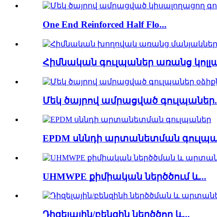
One End Reinforced Half Flo...
Հիմնական գուլպաներ առանց կոլլա.
Մեկ ծայրով ամրացված գուլպաներ..
EPDM սննդի արտանետման գուլպ
UHMWPE քիմիական ներծծում և...
Դիզելային/բենզին ներծծող և...