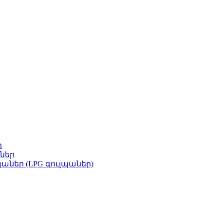
ր
ներ
աներ (LPG գուլպաներ)