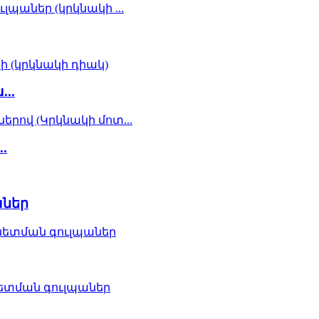
..
.
աներ