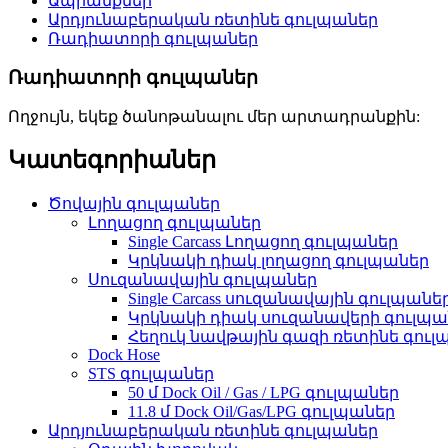
Ապրանքներ
Արդյունաբերական ռետինե գուլպաներ
Ռադիատորի գուլպաներ
Ռադիատորի գուլպաներ
Ողջույն, եկեք ծանոթանալու մեր արտադրանքին:
Կատեգորիաներ
Ծովային գուլպաներ
Լողացող գուլպաներ
Single Carcass Լողացող գուլպաներ
Կրկնակի դիակ լողացող գուլպաներ
Սուզանավային գուլպաներ
Single Carcass սուզանավային գուլպանե
Կրկնակի դիակ սուզանավերի գուլպա
Հեղուկ նավթային գազի ռետինե գուլպ
Dock Hose
STS գուլպաներ
50 մ Dock Oil / Gas / LPG գուլպաներ
11.8 մ Dock Oil/Gas/LPG գուլպաներ
Արդյունաբերական ռետինե գուլպաներ