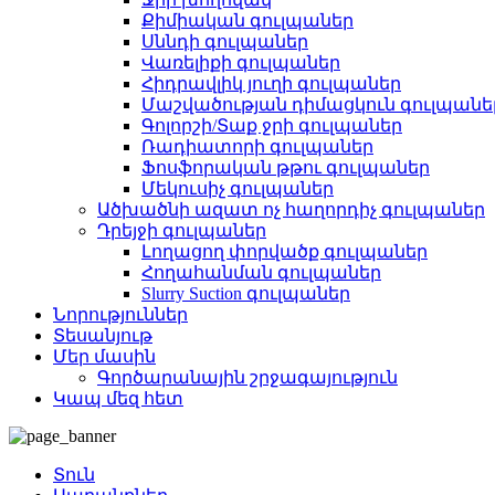
Քիմիական գուլպաներ
Սննդի գուլպաներ
Վառելիքի գուլպաներ
Հիդրավլիկ յուղի գուլպաներ
Մաշվածության դիմացկուն գուլպանե
Գոլորշի/Տաք ջրի գուլպաներ
Ռադիատորի գուլպաներ
Ֆոսֆորական թթու գուլպաներ
Մեկուսիչ գուլպաներ
Ածխածնի ազատ ոչ հաղորդիչ գուլպաներ
Դրեյջի գուլպաներ
Լողացող փորվածք գուլպաներ
Հողահանման գուլպաներ
Slurry Suction գուլպաներ
Նորություններ
Տեսանյութ
Մեր մասին
Գործարանային շրջագայություն
Կապ մեզ հետ
Տուն