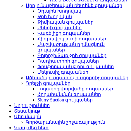
Արդյունաբերական ռետինե գուլպաներ
Օդային խողովակ
Ջրի խողովակ
Քիմիական գուլպաներ
Սննդի գուլպաներ
Վառելիքի գուլպաներ
Հիդրավլիկ յուղի գուլպաներ
Մաշվածության դիմացկուն
գուլպաներ
Գոլորշի/Տաք ջրի գուլպաներ
Ռադիատորի գուլպաներ
Ֆոսֆորական թթու գուլպաներ
Մեկուսիչ գուլպաներ
Ածխածնի ազատ ոչ հաղորդիչ գուլպաներ
Դրեյջի գուլպաներ
Լողացող փորվածք գուլպաներ
Հողահանման գուլպաներ
Slurry Suction գուլպաներ
Նորություններ
Տեսանյութ
Մեր մասին
Գործարանային շրջագայություն
Կապ մեզ հետ