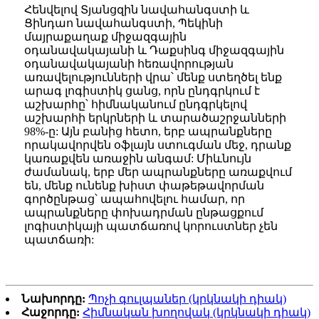
Հենվելով Տյանցզին նավահանգստի և
Ցինդաո նավահանգստի, Պեկինի
մայրաքաղաք միջազգային
օդանավակայանի և Դաքսինգ միջազգային
օդանավակայանի հեռավորության
առավելությունների վրա՝ մենք ստեղծել ենք
արագ լոգիստիկ ցանց, որն ընդգրկում է
աշխարհը՝ հիմնականում ընդգրկելով
աշխարհի երկրների և տարածաշրջանների
98%-ը: Այն բանից հետո, երբ ապրանքները
որակավորվեն օֆլայն ստուգման մեջ, դրանք
կառաքվեն առաջին անգամ: Միևնույն
ժամանակ, երբ մեր ապրանքները առաքվում
են, մենք ունենք խիստ փաթեթավորման
գործընթաց՝ ապահովելու համար, որ
ապրանքները փոխադրման ընթացքում
լոգիստիկայի պատճառով կորուստներ չեն
պատճառի:
Նախորդը:
Պոչի գուլպաներ (կրկնակի դիակ)
Հաջորդը:
Հիմնական խողովակ (կրկնակի դիակ)