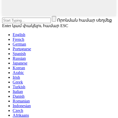
Որոնման համար սեղմեք
Enter կամ փակելու համար ESC
English
French
German
Portuguese
Spanish
Russian
Japanese
Korean
Arabic
Irish
Greek
Turkish
Italian
Danish
Romanian
Indonesian
Czech
Afrikaans