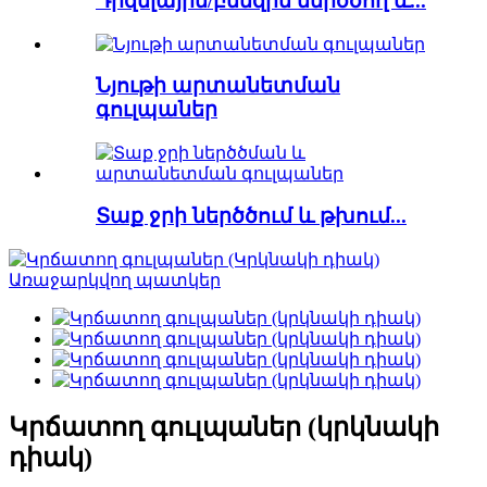
Դիզելային/բենզին ներծծող և...
Նյութի արտանետման
գուլպաներ
Տաք ջրի ներծծում և թխում...
Կրճատող գուլպաներ (կրկնակի
դիակ)