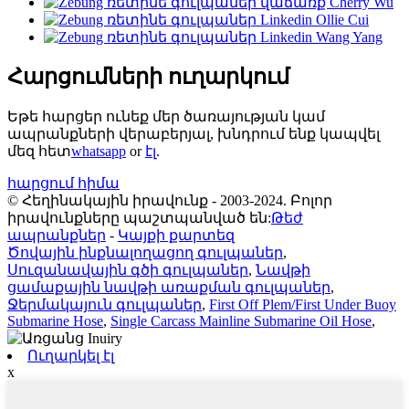
Հարցումների ուղարկում
Եթե ​​հարցեր ունեք մեր ծառայության կամ
ապրանքների վերաբերյալ, խնդրում ենք կապվել
մեզ հետ
whatsapp
or
էլ
.
հարցում հիմա
© Հեղինակային իրավունք - 2003-2024. Բոլոր
իրավունքները պաշտպանված են:
Թեժ
ապրանքներ
-
Կայքի քարտեզ
Ծովային ինքնալողացող գուլպաներ
,
Սուզանավային գծի գուլպաներ
,
Նավթի
ցամաքային նավթի առաքման գուլպաներ
,
Ջերմակայուն գուլպաներ
,
First Off Plem/First Under Buoy
Submarine Hose
,
Single Carcass Mainline Submarine Oil Hose
,
Ուղարկել էլ
x