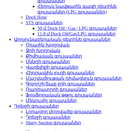
գուլպաներ
Հեղուկ նավթային գազի ռետինե
գուլպաներ (LPG գուլպաներ)
Dock Hose
STS գուլպաներ
50 մ Dock Oil / Gas / LPG գուլպաներ
11.8 մ Dock Oil/Gas/LPG գուլպաներ
Արդյունաբերական ռետինե գուլպաներ
Օդային խողովակ
Ջրի խողովակ
Քիմիական գուլպաներ
Սննդի գուլպաներ
Վառելիքի գուլպաներ
Հիդրավլիկ յուղի գուլպաներ
Մաշվածության դիմացկուն գուլպաներ
Գոլորշի/Տաք ջրի գուլպաներ
Ռադիատորի գուլպաներ
Ֆոսֆորական թթու գուլպաներ
Մեկուսիչ գուլպաներ
Դրեյջի գուլպաներ
Լողացող փորվածք գուլպաներ
Դրեյջի գուլպաներ
Slurry Suction գուլպաներ