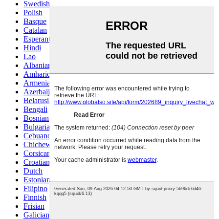
Swedish
Polish
Basque
Catalan
Esperanto
Hindi
Lao
Albanian
Amharic
Armenian
Azerbaijani
Belarusian
Bengali
Bosnian
Bulgarian
Cebuano
Chichewa
Corsican
Croatian
Dutch
Estonian
Filipino
Finnish
Frisian
Galician